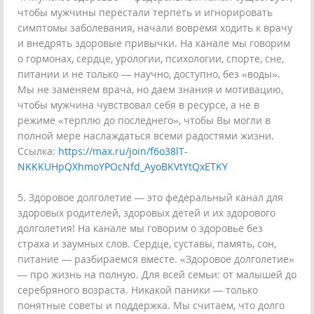
чтобы мужчины перестали терпеть и игнорировать
симптомы заболевания, начали вовремя ходить к врачу
и внедрять здоровые привычки. На канале мы говорим
о гормонах, сердце, урологии, психологии, спорте, сне,
питании и не только — научно, доступно, без «воды».
Мы не заменяем врача, но даем знания и мотивацию,
чтобы мужчина чувствовал себя в ресурсе, а не в
режиме «терплю до последнего», чтобы Вы могли в
полной мере наслаждаться всеми радостями жизни.
Ссылка:
https://max.ru/join/f6o38lT-
NKKKUHpQXhmoYPOcNfd_AyoBKVtYtQxETKY
5. Здоровое долголетие — это федеральный канал для
здоровых родителей, здоровых детей и их здорового
долголетия! На канале мы говорим о здоровье без
страха и заумных слов. Сердце, суставы, память, сон,
питание — разбираемся вместе. «Здоровое долголетие»
— про жизнь на полную. Для всей семьи: от малышей до
серебряного возраста. Никакой паники — только
понятные советы и поддержка. Мы считаем, что долго