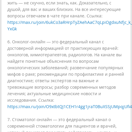
жить — не скучно, если знать, как. Доказательно, с
душой, для вас и ваших близких. На все интересующие
вопросы отвечаем в чате при канале. Ссылка:
https://max.ru/join/6ukCo3aRHrpTyZAehAaC7qLpiOgdxuNfjc_k_
YxGk
6. Онколог-онлайн — это федеральный канал с
достоверной информацией от практикующих врачей:
онкологов, химиотерапевтов, радиологов. На канале вы
найдете понятные объяснения по вопросам
онкологических заболеваний; развенчание популярных
мифов о раке; рекомендации по профилактике и ранней
диагностике; ответы экспертов на важные и
тревожащие вопросы; разбор современных методов
лечения; актуальные медицинские новости и
исследования. Ссылка:
https://max.ru/join/O9xtbtQJ1CEH1r4gg1jraT0BuXSSjUMpqjUfi
7. Стоматолог-онлайн — это федеральный канал о
современной стоматологии для пациентов и врачей,