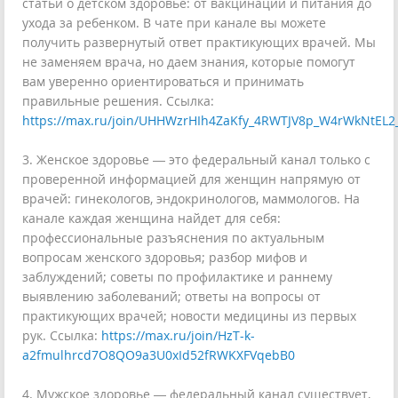
статьи о детском здоровье: от вакцинации и питания до
ухода за ребенком. В чате при канале вы можете
получить развернутый ответ практикующих врачей. Мы
не заменяем врача, но даем знания, которые помогут
вам уверенно ориентироваться и принимать
правильные решения. Ссылка:
https://max.ru/join/UHHWzrHIh4ZaKfy_4RWTJV8p_W4rWkNtEL2
3. Женское здоровье — это федеральный канал только с
проверенной информацией для женщин напрямую от
врачей: гинекологов, эндокринологов, маммологов. На
канале каждая женщина найдет для себя:
профессиональные разъяснения по актуальным
вопросам женского здоровья; разбор мифов и
заблуждений; советы по профилактике и раннему
выявлению заболеваний; ответы на вопросы от
практикующих врачей; новости медицины из первых
рук. Ссылка:
https://max.ru/join/HzT-k-
a2fmulhrcd7O8QO9a3U0xId52fRWKXFVqebB0
4. Мужское здоровье — федеральный канал существует,