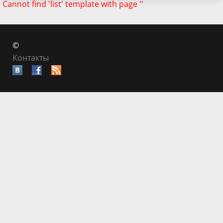
Cannot find 'list' template with page ''
©
Контакты