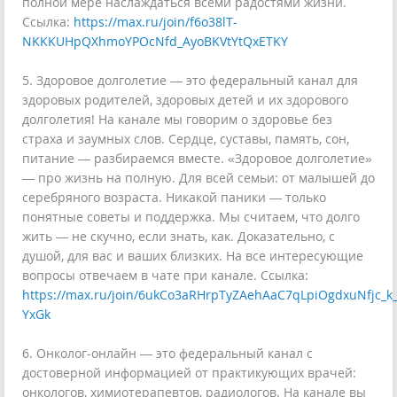
полной мере наслаждаться всеми радостями жизни.
Ссылка:
https://max.ru/join/f6o38lT-
NKKKUHpQXhmoYPOcNfd_AyoBKVtYtQxETKY
5. Здоровое долголетие — это федеральный канал для
здоровых родителей, здоровых детей и их здорового
долголетия! На канале мы говорим о здоровье без
страха и заумных слов. Сердце, суставы, память, сон,
питание — разбираемся вместе. «Здоровое долголетие»
— про жизнь на полную. Для всей семьи: от малышей до
серебряного возраста. Никакой паники — только
понятные советы и поддержка. Мы считаем, что долго
жить — не скучно, если знать, как. Доказательно, с
душой, для вас и ваших близких. На все интересующие
вопросы отвечаем в чате при канале. Ссылка:
https://max.ru/join/6ukCo3aRHrpTyZAehAaC7qLpiOgdxuNfjc_k_
YxGk
6. Онколог-онлайн — это федеральный канал с
достоверной информацией от практикующих врачей:
онкологов, химиотерапевтов, радиологов. На канале вы