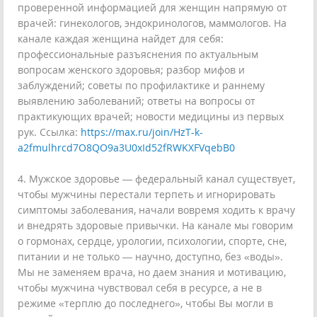
проверенной информацией для женщин напрямую от
врачей: гинекологов, эндокринологов, маммологов. На
канале каждая женщина найдет для себя:
профессиональные разъяснения по актуальным
вопросам женского здоровья; разбор мифов и
заблуждений; советы по профилактике и раннему
выявлению заболеваний; ответы на вопросы от
практикующих врачей; новости медицины из первых
рук. Ссылка:
https://max.ru/join/HzT-k-
a2fmulhrcd7O8QO9a3U0xId52fRWKXFVqebB0
4. Мужское здоровье — федеральный канал существует,
чтобы мужчины перестали терпеть и игнорировать
симптомы заболевания, начали вовремя ходить к врачу
и внедрять здоровые привычки. На канале мы говорим
о гормонах, сердце, урологии, психологии, спорте, сне,
питании и не только — научно, доступно, без «воды».
Мы не заменяем врача, но даем знания и мотивацию,
чтобы мужчина чувствовал себя в ресурсе, а не в
режиме «терплю до последнего», чтобы Вы могли в