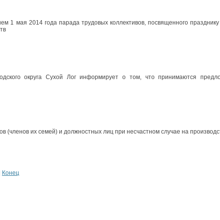
ием 1 мая 2014 года парада трудовых коллективов, посвященного празднику
тв
одского округа Сухой Лог информирует о том, что принимаются предл
в (членов их семей) и должностных лиц при несчастном случае на производс
|
Конец