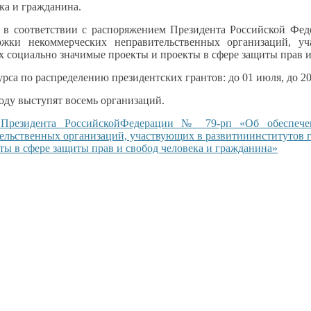
ка и гражданина.
 в соответствии с распоряжением Президента Российской Фе
ржки некоммерческих неправительственных организаций, у
 социально значимые проекты и проекты в сфере защиты прав и
рса по распределению президентских грантов: до 01 июля, до 20 
оду выступят восемь организаций.
 Президента РоссийскойФедерации № 79-рп «Об обеспече
льственных организаций, участвующих в развитииинститутов 
ы в сфере защиты прав и свобод человека и гражданина»