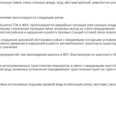
сильные ливни, очень сильные дожди, град, местами крупный, шквалистое усил
лениями прогнозируются следующие риски:
бъектах ТЭК и ЖКХ: прогнозируются аварийные ситуации (при сильных осадках
обрывы технических проводов связи, возможен выход из строя оборудования,
систем районов и нарушения в работе базовых станций сотовой связи опера
о ухудшение дорожной обстановки в связи с ожидаемыми погодными условиям
ожного движения и нарушений в работе автомобильного транспорта существ
го значения.
редприятий: при прохождении циклона в МО г. Екатеринбург из аэропорта «
е категорированных туристических маршрутах: в связи с ожидаемыми неусто
ый град), возможны осложнения передвижения туристических групп на турист
ожны интенсивные подъемы уровней воды в небольших реках, местами с выхо