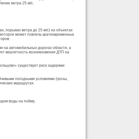
ение ветра 25 м/с.
, порывах ветра до 25 м/с) на объектах
 которое может повлечь кратковременные
торов.
и на автомобильных дорогах области, а
ует вероятность возникновения ДТП на
Кольцово» существует риск задержки
йчивыми погодными условиями (грозы,
ических маршрутах.
дом воды на пойму.