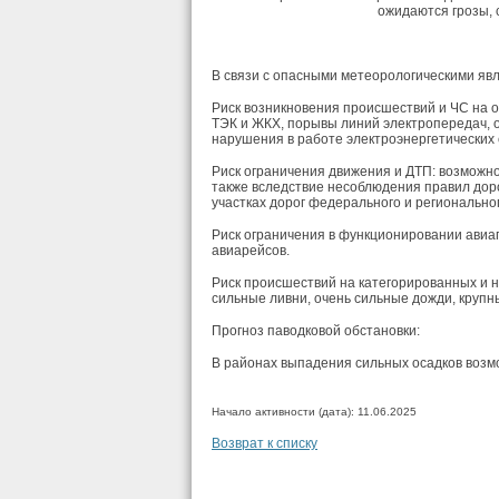
ожидаются грозы, 
В связи с опасными метеорологическими яв
Риск возникновения происшествий и ЧС на о
ТЭК и ЖКХ, порывы линий электропередач, 
нарушения в работе электроэнергетических 
Риск ограничения движения и ДТП: возможн
также вследствие несоблюдения правил дор
участках дорог федерального и регионально
Риск ограничения в функционировании авиап
авиарейсов.
Риск происшествий на категорированных и н
сильные ливни, очень сильные дожди, крупн
Прогноз паводковой обстановки:
В районах выпадения сильных осадков возм
Начало активности (дата): 11.06.2025
Возврат к списку