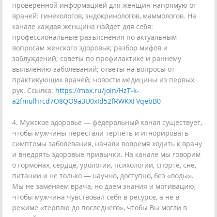
проверенной информацией для женщин напрямую от
врачей: гинекологов, эндокринологов, маммологов. На
канале каждая женщина найдет для себя:
профессиональные разъяснения по актуальным
вопросам женского здоровья; разбор мифов и
заблуждений; советы по профилактике и раннему
выявлению заболеваний; ответы на вопросы от
практикующих врачей; новости медицины из первых
рук. Ссылка:
https://max.ru/join/HzT-k-
a2fmulhrcd7O8QO9a3U0xId52fRWKXFVqebB0
4. Мужское здоровье — федеральный канал существует,
чтобы мужчины перестали терпеть и игнорировать
симптомы заболевания, начали вовремя ходить к врачу
и внедрять здоровые привычки. На канале мы говорим
о гормонах, сердце, урологии, психологии, спорте, сне,
питании и не только — научно, доступно, без «воды».
Мы не заменяем врача, но даем знания и мотивацию,
чтобы мужчина чувствовал себя в ресурсе, а не в
режиме «терплю до последнего», чтобы Вы могли в