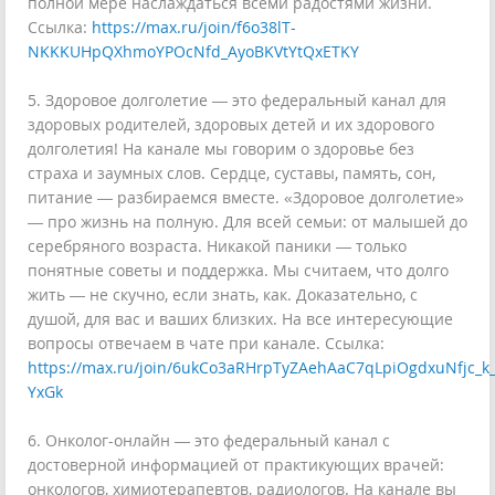
полной мере наслаждаться всеми радостями жизни.
Ссылка:
https://max.ru/join/f6o38lT-
NKKKUHpQXhmoYPOcNfd_AyoBKVtYtQxETKY
5. Здоровое долголетие — это федеральный канал для
здоровых родителей, здоровых детей и их здорового
долголетия! На канале мы говорим о здоровье без
страха и заумных слов. Сердце, суставы, память, сон,
питание — разбираемся вместе. «Здоровое долголетие»
— про жизнь на полную. Для всей семьи: от малышей до
серебряного возраста. Никакой паники — только
понятные советы и поддержка. Мы считаем, что долго
жить — не скучно, если знать, как. Доказательно, с
душой, для вас и ваших близких. На все интересующие
вопросы отвечаем в чате при канале. Ссылка:
https://max.ru/join/6ukCo3aRHrpTyZAehAaC7qLpiOgdxuNfjc_k_
YxGk
6. Онколог-онлайн — это федеральный канал с
достоверной информацией от практикующих врачей:
онкологов, химиотерапевтов, радиологов. На канале вы