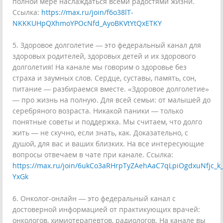
полной мере наслаждаться всеми радостями жизни.
Ссылка:
https://max.ru/join/f6o38lT-
NKKKUHpQXhmoYPOcNfd_AyoBKVtYtQxETKY
5. Здоровое долголетие — это федеральный канал для
здоровых родителей, здоровых детей и их здорового
долголетия! На канале мы говорим о здоровье без
страха и заумных слов. Сердце, суставы, память, сон,
питание — разбираемся вместе. «Здоровое долголетие»
— про жизнь на полную. Для всей семьи: от малышей до
серебряного возраста. Никакой паники — только
понятные советы и поддержка. Мы считаем, что долго
жить — не скучно, если знать, как. Доказательно, с
душой, для вас и ваших близких. На все интересующие
вопросы отвечаем в чате при канале. Ссылка:
https://max.ru/join/6ukCo3aRHrpTyZAehAaC7qLpiOgdxuNfjc_k_
YxGk
6. Онколог-онлайн — это федеральный канал с
достоверной информацией от практикующих врачей:
онкологов, химиотерапевтов, радиологов. На канале вы