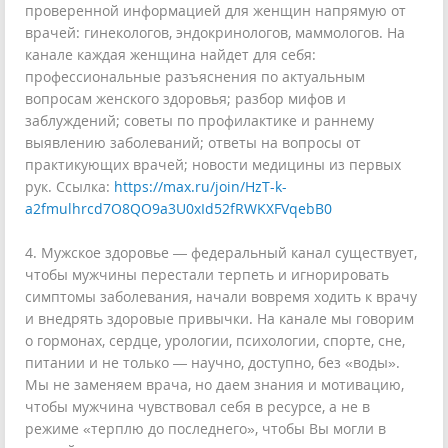
проверенной информацией для женщин напрямую от
врачей: гинекологов, эндокринологов, маммологов. На
канале каждая женщина найдет для себя:
профессиональные разъяснения по актуальным
вопросам женского здоровья; разбор мифов и
заблуждений; советы по профилактике и раннему
выявлению заболеваний; ответы на вопросы от
практикующих врачей; новости медицины из первых
рук. Ссылка:
https://max.ru/join/HzT-k-
a2fmulhrcd7O8QO9a3U0xId52fRWKXFVqebB0
4. Мужское здоровье — федеральный канал существует,
чтобы мужчины перестали терпеть и игнорировать
симптомы заболевания, начали вовремя ходить к врачу
и внедрять здоровые привычки. На канале мы говорим
о гормонах, сердце, урологии, психологии, спорте, сне,
питании и не только — научно, доступно, без «воды».
Мы не заменяем врача, но даем знания и мотивацию,
чтобы мужчина чувствовал себя в ресурсе, а не в
режиме «терплю до последнего», чтобы Вы могли в