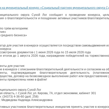
к на муниципальный конкурс «Социальный партнер муниципального округа Су
ниципального округа Сухой Лог сообщает о проведении конкурса, цел
ия о благотворительности и поощрение активных участников благотворител
по трём категориям:
тия»
 среднего бизнеса»
тур для участия в конкурсе осуществляется посредством самовыдвижения и
онкурса:
ссмотрение документов с 1 июня 2026 года по 15 июля 2026 года
е итогов до 1 августа 2026 года, награждение победителей на торжествен
нты для участия:
ие в конкурсе с описанием благотворительной деятельности и согласием на 
енты, подтверждающие благотворительную деятельность (платежно
ущества, договор на безвозмездное выполнение работ или предоставление у
енты прикреплены ниже в файле!
ципального округа Сухой Лог
 область, г. Сухой Лог, ул. Кирова, 7А, отдел экономики, кабинет 301
 (34373) 4‑36‑60 (доб. 258)
: Медведева Надежда Александровна
тивных участников благотворительных инициатив принять участие в конкурс