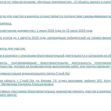
одится по трём категориям: «Крупные предприятия», «Субъекты малого и сре
тур для участия в конкурсе осуществляется посредством самовыдвижения и
онкурса:
ссмотрение документов с 1 июня 2026 года по 15 июля 2026 года
е итогов до 1 августа 2026 года, награждение победителей на торжествен
нты для участия:
ие в конкурсе с описанием благотворительной деятельности и согласием на 
енты, подтверждающие благотворительную деятельность (платежно
ущества, договор на безвозмездное выполнение работ или предоставление у
Администрация муниципального округа Сухой Лог
я область, г. Сухой Лог, ул. Кирова, 7А, отдел экономики, кабинет 301, Конт
: Медведева Надежда Александровна
тивных участников благотворительных инициатив принять участие в конкурс
шего округа!