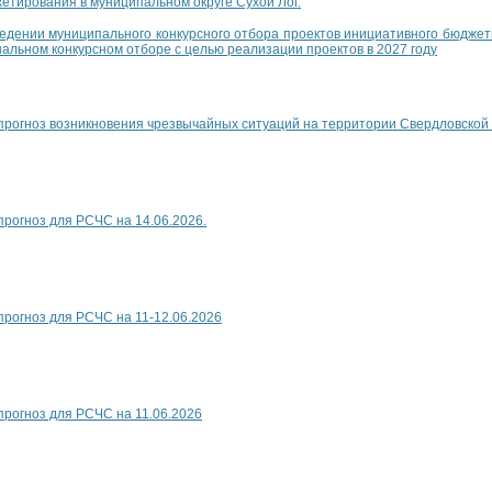
етирования в муниципальном округе Сухой Лог.
дении муниципального конкурсного отбора проектов инициативного бюджет
нальном конкурсном отборе с целью реализации проектов в 2027 году
рогноз возникновения чрезвычайных ситуаций на территории Свердловской 
рогноз для РСЧС на 14.06.2026.
рогноз для РСЧС на 11-12.06.2026
рогноз для РСЧС на 11.06.2026