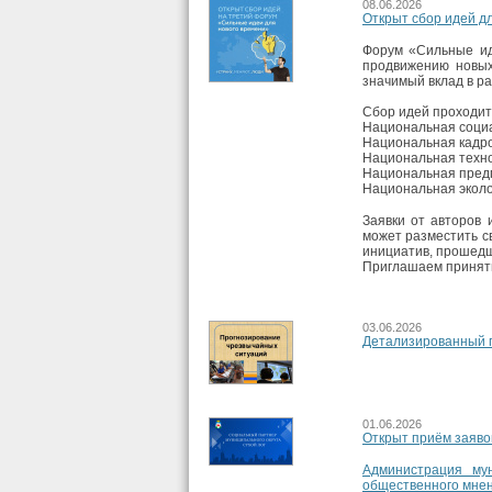
08.06.2026
Открыт сбор идей д
Форум «Сильные ид
продвижению новых
значимый вклад в р
Сбор идей проходит
Национальная соци
Национальная кадро
Национальная техно
Национальная пред
Национальная эколо
Заявки от авторов
может разместить с
инициатив, прошедш
Приглашаем принять
03.06.2026
Детализированный п
01.06.2026
Открыт приём заяво
Администрация му
общественного мнен