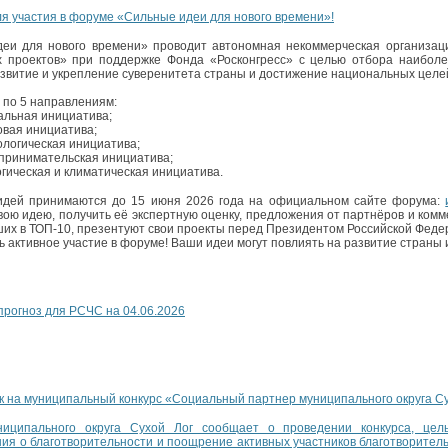
ля участия в форуме «Сильные идеи для нового времени»!
еи для нового времени» проводит автономная некоммерческая организаци
 проектов» при поддержке Фонда «Росконгресс» с целью отбора наиболее
азвитие и укрепление суверенитета страны и достижение национальных целей
 по 5 направлениям:
альная инициатива;
вая инициатива;
логическая инициатива;
принимательская инициатива;
гическая и климатическая инициатива.
 идей принимаются до 15 июня 2026 года на официальном сайте форума:
вою идею, получить её экспертную оценку, предложения от партнёров и комм
их в ТОП‑10, презентуют свои проекты перед Президентом Российской Феде
 активное участие в форуме! Ваши идеи могут повлиять на развитие страны 
рогноз для РСЧС на 04.06.2026
к на муниципальный конкурс «Социальный партнер муниципального округа Су
ниципального округа Сухой Лог сообщает о проведении конкурса, цел
ия о благотворительности и поощрение активных участников благотворител