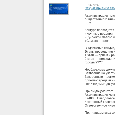
01.06.2026
Открыт приём заяво
Администрация му
общественного мнен
году.
Конкурс проводится 
«Крупные предприя
«Субъекты малого и
«Самозанятые»
Выдвижение кандида
Этапы проведения к
1 этап — приём и ра
2 этап — подведени
города ????
Необходимые докуме
Заявление на участ
Заверенные докум
приёма‑передачи им
Необходимые докум
Приём документов:
Администрация муни
624800, Свердловская
Контактный телефон:
Ответственное лицо
Приглашаем всех ак