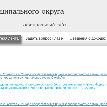
официальный
сайт
тная лента
Задать вопрос Главе
Сведения о доходах
по 25 августа 2026 года осуществляется прием заявок на участие в муниципа
етирования в муниципальном округе Сухой Лог.
дении муниципального конкурсного отбора проектов инициативного бюджети
нальном конкурсном отборе с целью реализации проектов в 2027 году
по 25 августа 2026 года осуществляется прием заявок на участие в муниципа