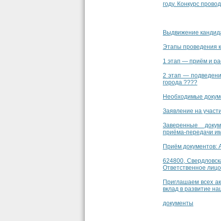
году. Конкурс пров
Выдвижение кандида
Этапы проведения к
1 этап — приём и ра
2 этап — подведени
города ????
Необходимые докуме
Заявление на участ
Заверенные докум
приёма‑передачи им
Приём документов: 
624800, Свердловска
Ответственное лицо
Приглашаем всех ак
вклад в развитие на
документы