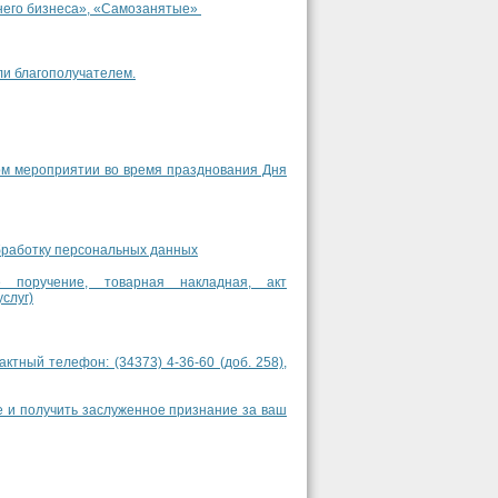
днего бизнеса», «Самозанятые»
ли благополучателем.
ном мероприятии во время празднования Дня
обработку персональных данных
е поручение, товарная накладная, акт
слуг)
актный телефон: (34373) 4‑36‑60 (доб. 258),
е и получить заслуженное признание за ваш