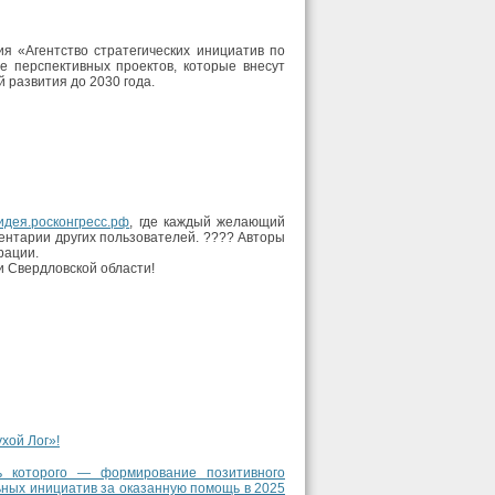
я «Агентство стратегических инициатив по
 перспективных проектов, которые внесут
 развития до 2030 года.
идея.росконгресс.рф
, где каждый желающий
ентарии других пользователей. ????️ Авторы
рации.
и Свердловской области!
хой Лог»!
ь которого — формирование позитивного
ьных инициатив за оказанную помощь в 2025