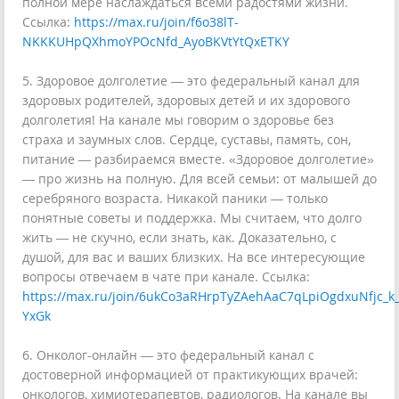
полной мере наслаждаться всеми радостями жизни.
Ссылка:
https://max.ru/join/f6o38lT-
NKKKUHpQXhmoYPOcNfd_AyoBKVtYtQxETKY
5. Здоровое долголетие — это федеральный канал для
здоровых родителей, здоровых детей и их здорового
долголетия! На канале мы говорим о здоровье без
страха и заумных слов. Сердце, суставы, память, сон,
питание — разбираемся вместе. «Здоровое долголетие»
— про жизнь на полную. Для всей семьи: от малышей до
серебряного возраста. Никакой паники — только
понятные советы и поддержка. Мы считаем, что долго
жить — не скучно, если знать, как. Доказательно, с
душой, для вас и ваших близких. На все интересующие
вопросы отвечаем в чате при канале. Ссылка:
https://max.ru/join/6ukCo3aRHrpTyZAehAaC7qLpiOgdxuNfjc_k_
YxGk
6. Онколог-онлайн — это федеральный канал с
достоверной информацией от практикующих врачей:
онкологов, химиотерапевтов, радиологов. На канале вы