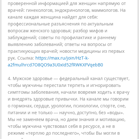
проверенной информацией для женщин напрямую от
врачей: гинекологов, эндокринологов, маммологов. На
канале каждая женщина найдет для себя:
профессиональные разъяснения по актуальным
вопросам женского здоровья; разбор мифов и
заблуждений; советы по профилактике и раннему
выявлению заболеваний; ответы на вопросы от
практикующих врачей; новости медицины из первых
рук. Ссылка:
https://max.ru/join/HzT-k-
a2fmulhrcd7O8QO9a3U0xId52fRWKXFVqebB0
4. Мужское здоровье — федеральный канал существует,
чтобы мужчины перестали терпеть и игнорировать
симптомы заболевания, начали вовремя ходить к врачу
и внедрять здоровые привычки. На канале мы говорим
о гормонах, сердце, урологии, психологии, спорте, сне,
питании и не только — научно, доступно, без «воды».
Мы не заменяем врача, но даем знания и мотивацию,
чтобы мужчина чувствовал себя в ресурсе, а не в
режиме «терплю до последнего», чтобы Вы могли в