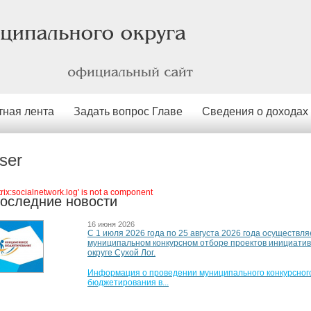
официальный
сайт
тная лента
Задать вопрос Главе
Сведения о доходах
ser
itrix:socialnetwork.log' is not a component
оследние новости
16 июня 2026
С 1 июля 2026 года по 25 августа 2026 года осуществля
муниципальном конкурсном отборе проектов инициати
округе Сухой Лог.
Информация о проведении муниципального конкурсного
бюджетирования в...