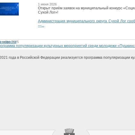
1 июня 2026
Открыт приём заявок на муниципальный конкурс «Соци
Сухой Лог»!
Администрация муниципального округа Сухой Лог сооб
—...
е новости
октября 2025
ограмма популяризации культурных мероприятий среди молодежи «Пушкинс
2021 года в Российской Федерации реализуется программа популяризации ку