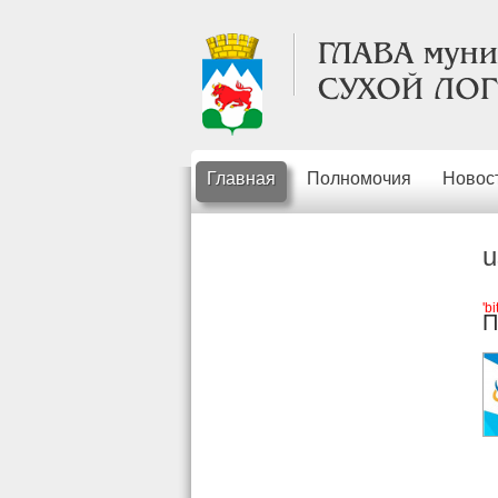
Главная
Полномочия
Новос
u
'b
П