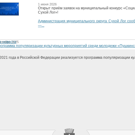
1 июня 2026
Открыт приём заявок на муниципальный конкурс «Соци
Сухой Лог»!
Администрация муниципального округа Сухой Лог сооб
—...
е новости
октября 2025
ограмма популяризации культурных мероприятий среди молодежи «Пушкинс
2021 года в Российской Федерации реализуется программа популяризации ку