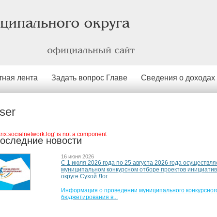
официальный
сайт
тная лента
Задать вопрос Главе
Сведения о доходах
ser
itrix:socialnetwork.log' is not a component
оследние новости
16 июня 2026
С 1 июля 2026 года по 25 августа 2026 года осуществля
муниципальном конкурсном отборе проектов инициати
округе Сухой Лог.
Информация о проведении муниципального конкурсного
бюджетирования в...