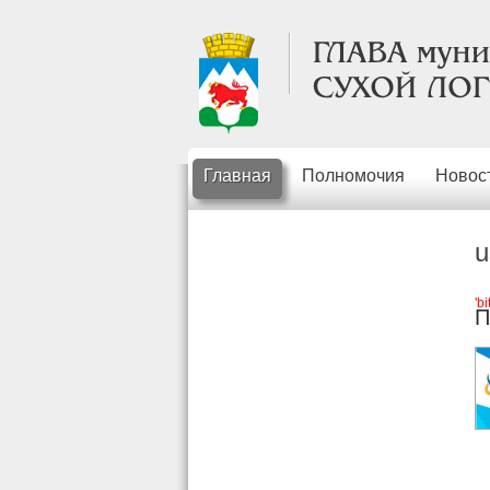
Главная
Полномочия
Новос
u
'b
П