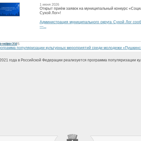
1 июня 2026
Открыт приём заявок на муниципальный конкурс «Соци
Сухой Лог»!
Администрация муниципального округа Сухой Лог сооб
—...
е новости
октября 2025
ограмма популяризации культурных мероприятий среди молодежи «Пушкинс
2021 года в Российской Федерации реализуется программа популяризации ку