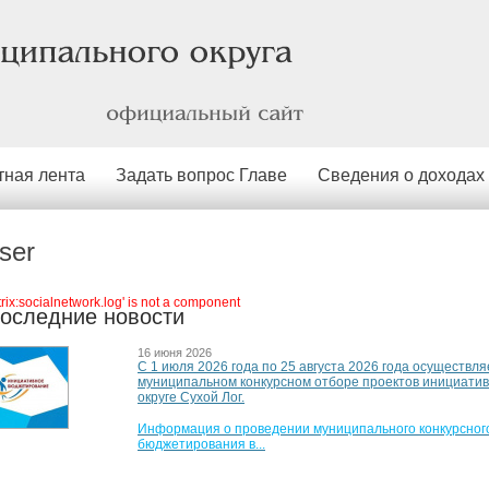
официальный
сайт
тная лента
Задать вопрос Главе
Сведения о доходах
ser
itrix:socialnetwork.log' is not a component
оследние новости
16 июня 2026
С 1 июля 2026 года по 25 августа 2026 года осуществля
муниципальном конкурсном отборе проектов инициати
округе Сухой Лог.
Информация о проведении муниципального конкурсного
бюджетирования в...