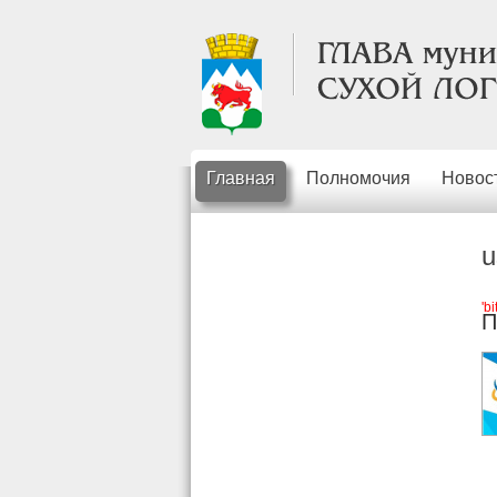
Главная
Полномочия
Новос
u
'b
П