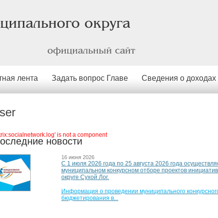
официальный
сайт
тная лента
Задать вопрос Главе
Сведения о доходах
ser
itrix:socialnetwork.log' is not a component
оследние новости
16 июня 2026
С 1 июля 2026 года по 25 августа 2026 года осуществля
муниципальном конкурсном отборе проектов инициати
округе Сухой Лог.
Информация о проведении муниципального конкурсного
бюджетирования в...