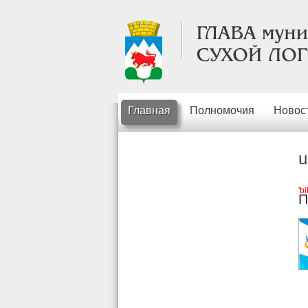
Главная
Полномочия
Новос
u
'b
П