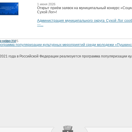
1 июня 2026
Открыт приём заявок на муниципальный конкурс «Соци
Сухой Лог»!
Администрация муниципального округа Сухой Лог сооб
—...
е новости
октября 2025
ограмма популяризации культурных мероприятий среди молодежи «Пушкинс
2021 года в Российской Федерации реализуется программа популяризации ку