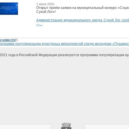
1 июня 2026
Открыт приём заявок на муниципальный конкурс «Соци
Сухой Лог»!
Администрация муниципального округа Сухой Лог сооб
—...
е новости
октября 2025
ограмма популяризации культурных мероприятий среди молодежи «Пушкинс
2021 года в Российской Федерации реализуется программа популяризации ку