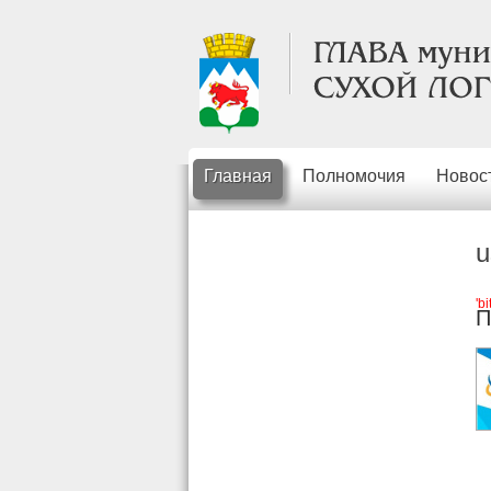
Главная
Полномочия
Новос
u
'b
П