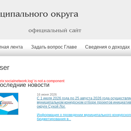
официальный
сайт
тная лента
Задать вопрос Главе
Сведения о доходах
ser
itrix:socialnetwork.log' is not a component
оследние новости
16 июня 2026
С 1 июля 2026 года по 25 августа 2026 года осуществля
муниципальном конкурсном отборе проектов инициати
округе Сухой Лог.
Информация о проведении муниципального конкурсного
бюджетирования в...