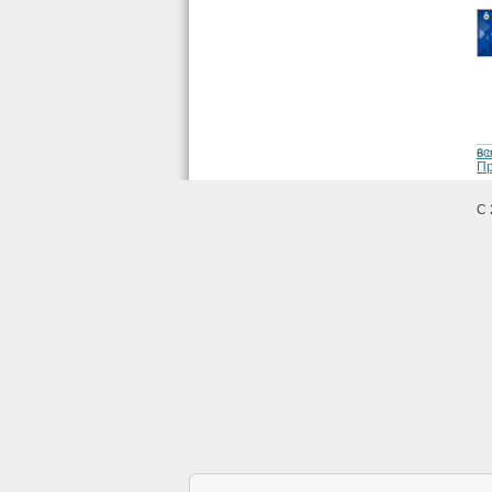
вс
6 
Пр
С 