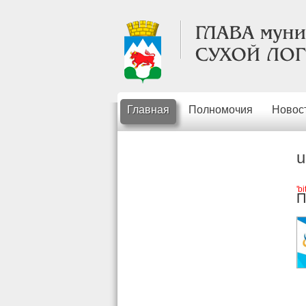
Главная
Полномочия
Новос
u
'b
П