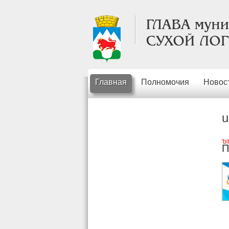
Главная
Полномочия
Новос
u
'b
П