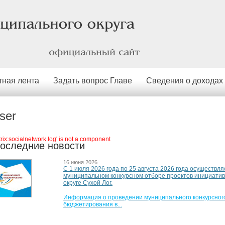
официальный
сайт
тная лента
Задать вопрос Главе
Сведения о доходах
ser
itrix:socialnetwork.log' is not a component
оследние новости
16 июня 2026
С 1 июля 2026 года по 25 августа 2026 года осуществля
муниципальном конкурсном отборе проектов инициати
округе Сухой Лог.
Информация о проведении муниципального конкурсного
бюджетирования в...