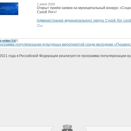
1 июня 2026
Открыт приём заявок на муниципальный конкурс «Соци
Сухой Лог»!
Администрация муниципального округа Сухой Лог сооб
—...
е новости
октября 2025
ограмма популяризации культурных мероприятий среди молодежи «Пушкинс
2021 года в Российской Федерации реализуется программа популяризации ку