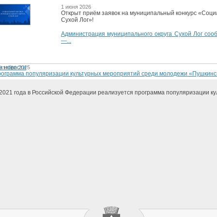
1 июня 2026
Открыт приём заявок на муниципальный конкурс «Соци
Сухой Лог»!
Администрация муниципального округа Сухой Лог сооб
—...
е новости
октября 2025
ограмма популяризации культурных мероприятий среди молодежи «Пушкинс
2021 года в Российской Федерации реализуется программа популяризации ку