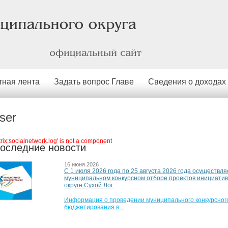
официальный
сайт
тная лента
Задать вопрос Главе
Сведения о доходах
ser
itrix:socialnetwork.log' is not a component
оследние новости
16 июня 2026
С 1 июля 2026 года по 25 августа 2026 года осуществля
муниципальном конкурсном отборе проектов инициати
округе Сухой Лог.
Информация о проведении муниципального конкурсного
бюджетирования в...