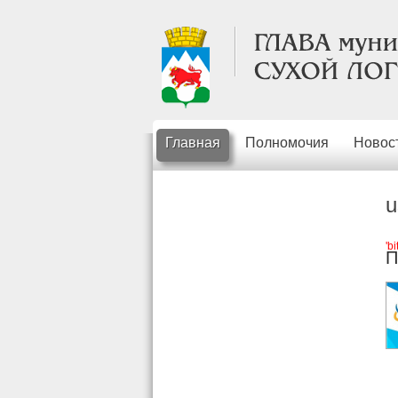
Главная
Полномочия
Новос
u
'b
П