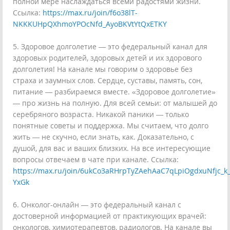
полной мере наслаждаться всеми радостями жизни.
Ссылка:
https://max.ru/join/f6o38lT-
NKKKUHpQXhmoYPOcNfd_AyoBKVtYtQxETKY
5. Здоровое долголетие — это федеральный канал для
здоровых родителей, здоровых детей и их здорового
долголетия! На канале мы говорим о здоровье без
страха и заумных слов. Сердце, суставы, память, сон,
питание — разбираемся вместе. «Здоровое долголетие»
— про жизнь на полную. Для всей семьи: от малышей до
серебряного возраста. Никакой паники — только
понятные советы и поддержка. Мы считаем, что долго
жить — не скучно, если знать, как. Доказательно, с
душой, для вас и ваших близких. На все интересующие
вопросы отвечаем в чате при канале. Ссылка:
https://max.ru/join/6ukCo3aRHrpTyZAehAaC7qLpiOgdxuNfjc_k_
YxGk
6. Онколог-онлайн — это федеральный канал с
достоверной информацией от практикующих врачей:
онкологов, химиотерапевтов, радиологов. На канале вы