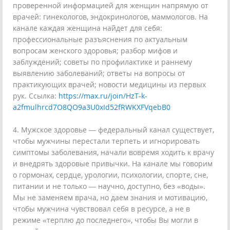
проверенной информацией для женщин напрямую от
врачей: гинекологов, эндокринологов, маммологов. На
канале каждая женщина найдет для себя:
профессиональные разъяснения по актуальным
вопросам женского здоровья; разбор мифов и
заблуждений; советы по профилактике и раннему
выявлению заболеваний; ответы на вопросы от
практикующих врачей; новости медицины из первых
рук. Ссылка:
https://max.ru/join/HzT-k-
a2fmulhrcd7O8QO9a3U0xId52fRWKXFVqebB0
4. Мужское здоровье — федеральный канал существует,
чтобы мужчины перестали терпеть и игнорировать
симптомы заболевания, начали вовремя ходить к врачу
и внедрять здоровые привычки. На канале мы говорим
о гормонах, сердце, урологии, психологии, спорте, сне,
питании и не только — научно, доступно, без «воды».
Мы не заменяем врача, но даем знания и мотивацию,
чтобы мужчина чувствовал себя в ресурсе, а не в
режиме «терплю до последнего», чтобы Вы могли в