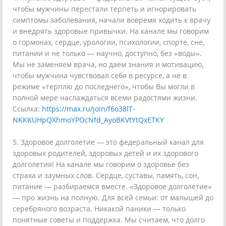
чтобы мужчины перестали терпеть и игнорировать
симптомы заболевания, начали вовремя ходить к врачу
и внедрять здоровые привычки. На канале мы говорим
о гормонах, сердце, урологии, психологии, спорте, сне,
питании и не только — научно, доступно, без «воды».
Мы не заменяем врача, но даем знания и мотивацию,
чтобы мужчина чувствовал себя в ресурсе, а не в
режиме «терплю до последнего», чтобы Вы могли в
полной мере наслаждаться всеми радостями жизни.
Ссылка:
https://max.ru/join/f6o38lT-
NKKKUHpQXhmoYPOcNfd_AyoBKVtYtQxETKY
5. Здоровое долголетие — это федеральный канал для
здоровых родителей, здоровых детей и их здорового
долголетия! На канале мы говорим о здоровье без
страха и заумных слов. Сердце, суставы, память, сон,
питание — разбираемся вместе. «Здоровое долголетие»
— про жизнь на полную. Для всей семьи: от малышей до
серебряного возраста. Никакой паники — только
понятные советы и поддержка. Мы считаем, что долго