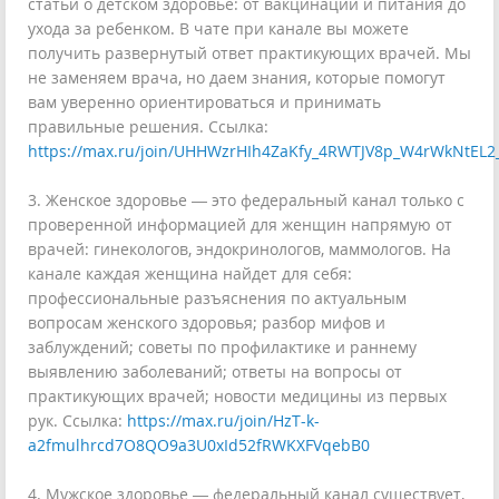
статьи о детском здоровье: от вакцинации и питания до
ухода за ребенком. В чате при канале вы можете
получить развернутый ответ практикующих врачей. Мы
не заменяем врача, но даем знания, которые помогут
вам уверенно ориентироваться и принимать
правильные решения. Ссылка:
https://max.ru/join/UHHWzrHIh4ZaKfy_4RWTJV8p_W4rWkNtEL2
3. Женское здоровье — это федеральный канал только с
проверенной информацией для женщин напрямую от
врачей: гинекологов, эндокринологов, маммологов. На
канале каждая женщина найдет для себя:
профессиональные разъяснения по актуальным
вопросам женского здоровья; разбор мифов и
заблуждений; советы по профилактике и раннему
выявлению заболеваний; ответы на вопросы от
практикующих врачей; новости медицины из первых
рук. Ссылка:
https://max.ru/join/HzT-k-
a2fmulhrcd7O8QO9a3U0xId52fRWKXFVqebB0
4. Мужское здоровье — федеральный канал существует,