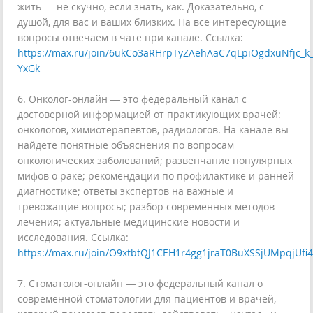
жить — не скучно, если знать, как. Доказательно, с
душой, для вас и ваших близких. На все интересующие
вопросы отвечаем в чате при канале. Ссылка:
https://max.ru/join/6ukCo3aRHrpTyZAehAaC7qLpiOgdxuNfjc_k_
YxGk
6. Онколог-онлайн — это федеральный канал с
достоверной информацией от практикующих врачей:
онкологов, химиотерапевтов, радиологов. На канале вы
найдете понятные объяснения по вопросам
онкологических заболеваний; развенчание популярных
мифов о раке; рекомендации по профилактике и ранней
диагностике; ответы экспертов на важные и
тревожащие вопросы; разбор современных методов
лечения; актуальные медицинские новости и
исследования. Ссылка:
https://max.ru/join/O9xtbtQJ1CEH1r4gg1jraT0BuXSSjUMpqjUfi
7. Стоматолог-онлайн — это федеральный канал о
современной стоматологии для пациентов и врачей,