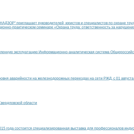
хНАДЗОР" приглашает руководителей, юристов и специалистов по охране т
ационно-практическом семинаре «Охрана труда: ответственность за нарушени
ленную эксплуатацию Информационно-аналитическая система Общероссийска
ровня аварийности на железнодорожных переездах на сети РЖД, с 01 августа
Свердловской области
2015 года состоится специализированная выставка для профессионалов инду