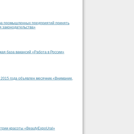
руда промышленных предприятий принять
я законодательства»
я база вакансий «Работа в России»
 2015 года объявлен месячник «Внимание,
стрии красоты «BeautyExpoUral»