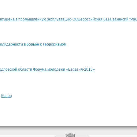
запущена в промышленную эксплуатацию Общероссийская база вакансий "Раб
солидарности в борьбе с терроризмом
рдловской области Форума молодежи «Евразия-2015»
|
Конец