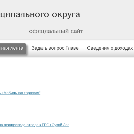
официальный
сайт
тная лента
Задать вопрос Главе
Сведения о доходах
 «Мобильная торговля"
а газопроводе-отводе к ГРС г.Сухой Лог